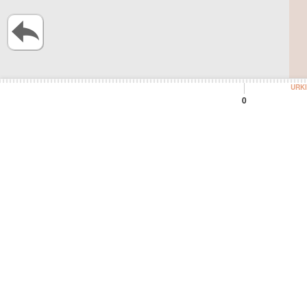
URK
0